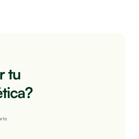
r tu
tica?
rte