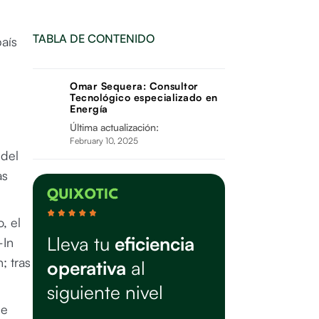
TABLA DE CONTENIDO
aís
Omar Sequera: Consultor
Tecnológico especializado en
Energía
Última actualización:
February 10, 2025
 del
as
, el
Lleva tu
eficiencia
-In
; tras
operativa
al
siguiente nivel
de