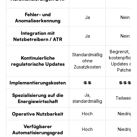
Fehler- und
Ja
Nein
Anomalieerkennung
Integration mit
Ja
Nein
Netzbetreibern / ATR
Begrenzt, üb
Standardmäßig
Kontinuierliche
kostenpflicht
ohne
regulatorische Updates
Updates ode
Zusatzkosten
Patches
Implementierungskosten
💲💲
💲💲💲
Spezialisierung auf die
Ja,
Teilweise
Energiewirtschaft
standardmäßig
Operative Nutzbarkeit
Hoch
Niedrig
Verfügbarer
Hoch
Niedrig
Automatisierungsgrad