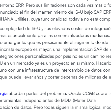
entorno ERP. Pero sus limitaciones son cada vez más difíc
anunciado el fin del mantenimiento de IS-U bajo SAP ER
4HANA Utilities, cuya funcionalidad todavía no está compl
 complejidad de IS-U y sus elevados costes de integració
ara, especialmente para las comercializadoras medianas.
 o emergente, que es precisamente el segmento donde l
inorista europeo es mayor, una implementación SAP de v
ntegraciones personalizadas por país no es un camino rea
IS-U en un mercado ya es un proyecto en sí mismo. Hacerl
 uno con una infraestructura de intercambio de datos con 
 que puede llevar años y costar decenas de millones de 
ergía
abordan partes del problema: Oracle CC&B cubre l
as herramientas independientes de MDM (Meter Data
idación de datos. Pero todas siguen la misma lógica: mó